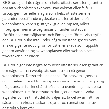
BE Group ger inte några som helst utfästelser eller garantier
om att webbplatsen ska vara utan avbrott eller felfri. BE
Group ger inte heller några som helst utfästelser eller
garantier beträffande trycksakerna eller bilderna på
webbplatsen, vare sig uttryckligt eller implicit, vilket
inbegriper men inte begränsas till underförstådda
försäkringar om säljbarhet och lämplighet för ett visst syfte,
och BE Group ska inte under några omständigheter vara
ansvarig gentemot dig för förlust eller skada som uppstår
genom användning av webbplatsen eller webbplatsens
trycksaker eller bilder.
BE Group ger inte några som helst utfästelser eller garantier
om någon annan webbplats som du kan nå genom
webbplatsen. Dessa erbjuds endast för bekvämlighets skull
och innebär inte att BE Group rekommenderar och tar på sig
något ansvar för innehållet på eller användningen av dessa
webbplatser. Det är dessutom ditt eget ansvar att vidta
åtgärder och se till att det du väljer att ta del av är fritt från
sådant som virus, maskar, trojaner och annat som är av
destruktiv karaktär.